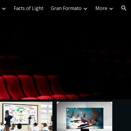
Facts of Light
Gran Formato
More
ion